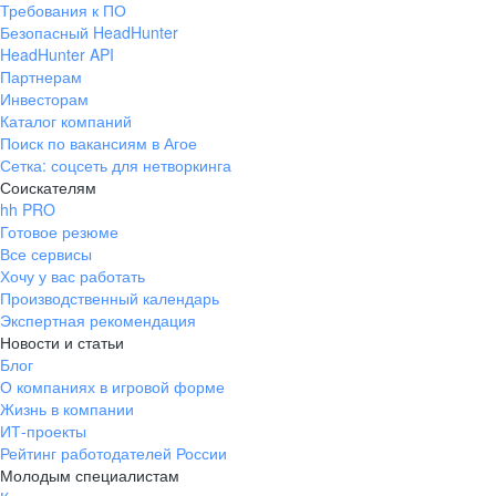
Требования к ПО
pr@ural.hh.ru
Безопасный HeadHunter
HeadHunter API
Краснодар
Партнерам
Инвесторам
ул. Янковского, д. 169, 7 этаж,
Каталог компаний
706 каб.
Поиск по вакансиям в Агое
+7 861 205-55-57
Сетка: соцсеть для нетворкинга
pr@krd.hh.ru
Соискателям
hh PRO
Готовое резюме
Владивосток
Все сервисы
пер. Ланинский д. 4, офис 3.4
Хочу у вас работать
Производственный календарь
+7 423 202-33-28
Экспертная рекомендация
pr@dv.hh.ru
Новости и статьи
Блог
Новосибирск
О компаниях в игровой форме
Жизнь в компании
ул. Большевистская, д. 35,
ИТ-проекты
помещение 21
Рейтинг работодателей России
+7 383 207-94-64
Молодым специалистам