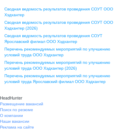
Сводная ведомость результатов проведения СОУТ ООО
Воронеж
Хэдхантер
Сводная ведомость результатов проведения СОУТ ООО
ул. Комиссаржевской, д. 10,
Хэдхантер (2026)
офис 1212
Сводная ведомость результатов проведения СОУТ
+7 473 280-05-05
Ярославский филиал ООО Хэдхантер
pr@vrn.hh.ru
Перечень рекомендуемых мероприятий по улучшению
условий труда ООО Хэдхантер
Казань
Перечень рекомендуемых мероприятий по улучшению
ул. Спартаковская, д. 2А, этаж 3,
условий труда ООО Хэдхантер (2026)
помещение 15
Перечень рекомендуемых мероприятий по улучшению
условий труда Ярославский филиал ООО Хэдхантер
+7 843 212-12-50
pr@kzn.hh.ru
HeadHunter
Размещение вакансий
Екатеринбург
Поиск по резюме
ул. Боевых Дружин, стр. 20,
О компании
5 этаж, офис 505, 521
Наши вакансии
Реклама на сайте
+7 343 226-79-99