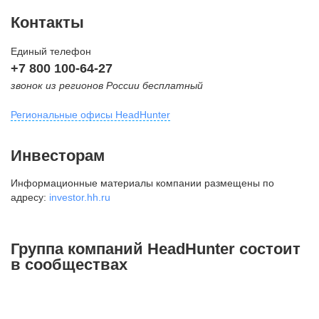
Контакты
Единый телефон
+7 800 100-64-27
звонок из регионов России бесплатный
Региональные офисы HeadHunter
Москва
Инвесторам
внутригородская территория
Информационные материалы компании размещены по
Муниципальный округ Тверской,
адресу:
investor.hh.ru
2-я Брестская ул., д. 48,
помещение 25
+7 495 974-64-27
Группа компаний HeadHunter состоит
+7 495 980-64-27
в сообществах
+7 495 134-92-24
press@hh.ru