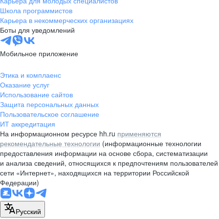
Карьера для молодых специалистов
pr@nsk.hh.ru
Школа программистов
Карьера в некоммерческих организациях
Минск
Боты для уведомлений
пр-т Дзержинского, д. 57,
10 этаж, помещение 45-1
Мобильное приложение
+375 (17)
336-03-02
Этика и комплаенс
pr@rabota.by
Оказание услуг
Использование сайтов
Алматы
Защита персональных данных
Пользовательское соглашение
пр. Абая, д. 151, БЦ Алатау,
ИТ аккредитация
12 этаж, офис 1209
На информационном ресурсе hh.ru
применяются
+7 727 232-13-13
рекомендательные технологии
(информационные технологии
pr@headhunter.com.kz
предоставления информации на основе сбора, систематизации
и анализа сведений, относящихся к предпочтениям пользователей
сети «Интернет», находящихся на территории Российской
Федерации)
Русский