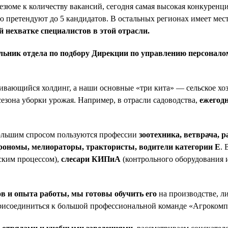
езюме к количеству вакансий, сегодня самая высокая конкуренци
ю претендуют до 5 кандидатов. В остальных регионах имеет мес
ой нехватке специалистов в этой отрасли.
льник отдела по подбору Дирекции по управлению персонало
ающийся холдинг, а наши основные «три кита» — сельское хозя
сезона уборки урожая. Например, в отрасли садоводства,
ежегодн
большим спросом пользуются профессии
зоотехника, ветврача, р
рономы, мелиораторы, трактористы, водители категории Е
.
ским процессом),
слесари КИПиА
(контрольного оборудования 
ов и опыта работы, мы готовы обучить его
на производстве, л
исоединиться к большой профессиональной команде «Агрокомпле