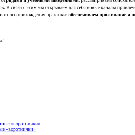
и отрядами и учебными заведениями
, рассматриваем соискате
в. В связи с этим мы открываем для себя новые каналы привле
мфортного прохождения практики:
обеспечиваем проживание и пи
х!
ные «воротнички»