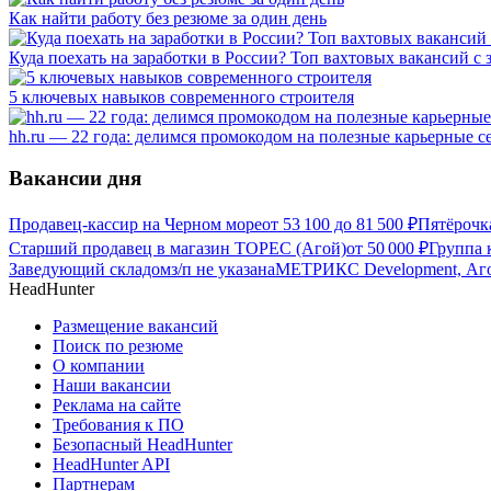
Как найти работу без резюме за один день
Куда поехать на заработки в России? Топ вахтовых вакансий с 
5 ключевых навыков современного строителя
hh.ru — 22 года: делимся промокодом на полезные карьерные 
Вакансии дня
Продавец-кассир на Черном море
от
53 100
до
81 500
₽
Пятёрочк
Старший продавец в магазин ТОРЕС (Агой)
от
50 000
₽
Группа
Заведующий складом
з/п не указана
МЕТРИКС Development, Аг
HeadHunter
Размещение вакансий
Поиск по резюме
О компании
Наши вакансии
Реклама на сайте
Требования к ПО
Безопасный HeadHunter
HeadHunter API
Партнерам