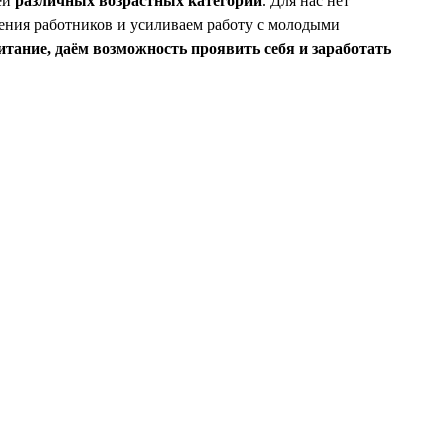
лей
различных возрастных категорий
. Для нас нет
чения работников и усиливаем работу с молодыми
тание, даём возможность проявить себя и заработать