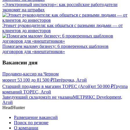
«Электронный инспектор»: как российские работодатели
экономят на штрафах
Этикет руководителя: как общаться с разными людьми — от
клиентов до инвесторов
Помогаем малому бизнесу: 6 проверенных шаблонов
договоров для «внештатников»
Вакансии дня
Продавец-кассир на Черном
море
от
53 100
до
81 500
₽
Пятёрочка, Агой
Старший продавец в магазин ТОРЕС (Агой)
от
50 000
₽
Группа
компаний ТОРЕС, Агой
Заведующий складом
з/п не указана
МЕТРИКС Development,
Агой
HeadHunter
Размещение вакансий
Поиск по резюме
О компании