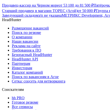
Продавец-кассир на Черном море
от
53 100
до
81 500
₽
Пятёрочк
Старший продавец в магазин ТОРЕС (Агой)
от
50 000
₽
Группа
Заведующий складом
з/п не указана
МЕТРИКС Development, Аг
HeadHunter
Размещение вакансий
Поиск по резюме
О компании
Наши вакансии
Реклама на сайте
Требования к ПО
Безопасный HeadHunter
HeadHunter API
Партнерам
Инвесторам
Каталог компаний
Поиск по вакансиям в Агое
Сетка: соцсеть для нетворкинга
Соискателям
hh PRO
Готовое резюме
Все сервисы