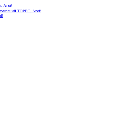
а, Агой
 компаний ТОРЕС, Агой
ой