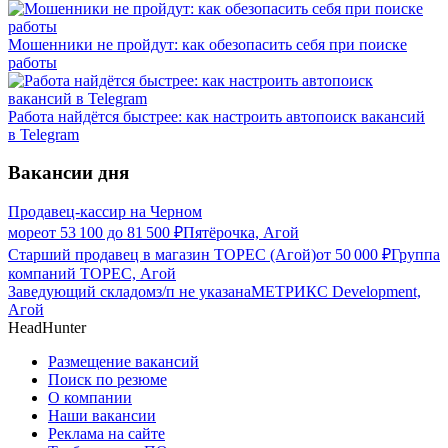
Мошенники не пройдут: как обезопасить себя при поиске
работы
Работа найдётся быстрее: как настроить автопоиск вакансий
в Telegram
Вакансии дня
Продавец-кассир на Черном
море
от
53 100
до
81 500
₽
Пятёрочка, Агой
Старший продавец в магазин ТОРЕС (Агой)
от
50 000
₽
Группа
компаний ТОРЕС, Агой
Заведующий складом
з/п не указана
МЕТРИКС Development,
Агой
HeadHunter
Размещение вакансий
Поиск по резюме
О компании
Наши вакансии
Реклама на сайте