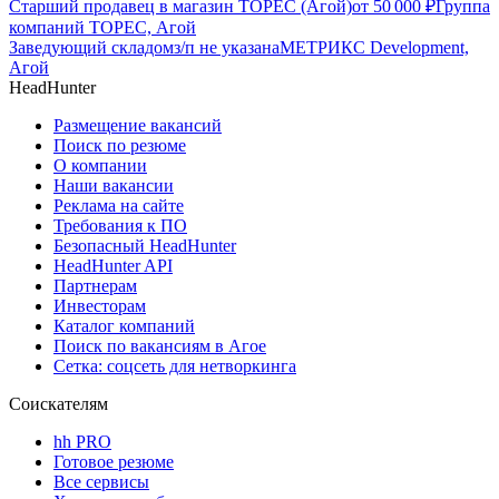
Старший продавец в магазин ТОРЕС (Агой)
от
50 000
₽
Группа
компаний ТОРЕС, Агой
Заведующий складом
з/п не указана
МЕТРИКС Development,
Агой
HeadHunter
Размещение вакансий
Поиск по резюме
О компании
Наши вакансии
Реклама на сайте
Требования к ПО
Безопасный HeadHunter
HeadHunter API
Партнерам
Инвесторам
Каталог компаний
Поиск по вакансиям в Агое
Сетка: соцсеть для нетворкинга
Соискателям
hh PRO
Готовое резюме
Все сервисы