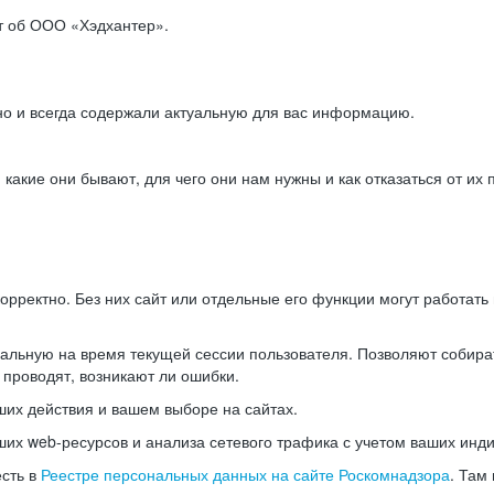
ет об ООО «Хэдхантер».
но и всегда содержали актуальную для вас информацию.
акие они бывают, для чего они нам нужны и как отказаться от их 
рректно. Без них сайт или отдельные его функции могут работат
альную на время текущей сессии пользователя. Позволяют собира
 проводят, возникают ли ошибки.
их действия и вашем выборе на сайтах.
х web-ресурсов и анализа сетевого трафика с учетом ваших инд
есть в
Реестре персональных данных на сайте Роскомнадзора
. Там