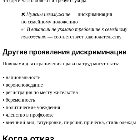
что дети часто болеют и требуют ухода.
❌
Нужны незамужние
— дискриминация
по семейному положению
✅
В вакансии не указано требование к семейному
положению
— соответствует законодательству
Другие проявления дискриминации
Поводами для ограничения права на труд могут стать:
• национальность
• вероисповедание
• регистрация по месту жительства
• беременность
• политические убеждения
• членство в профсоюзе
• внешний вид: татуировки, пирсинг, причёска, стиль одежды
Когда отказ