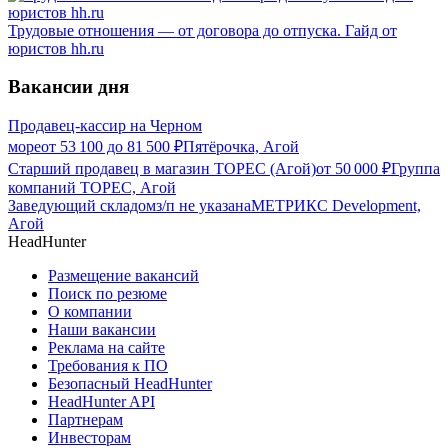
Трудовые отношения — от договора до отпуска. Гайд от
юристов hh.ru
Вакансии дня
Продавец-кассир на Черном
море
от
53 100
до
81 500
₽
Пятёрочка, Агой
Старший продавец в магазин ТОРЕС (Агой)
от
50 000
₽
Группа
компаний ТОРЕС, Агой
Заведующий складом
з/п не указана
МЕТРИКС Development,
Агой
HeadHunter
Размещение вакансий
Поиск по резюме
О компании
Наши вакансии
Реклама на сайте
Требования к ПО
Безопасный HeadHunter
HeadHunter API
Партнерам
Инвесторам