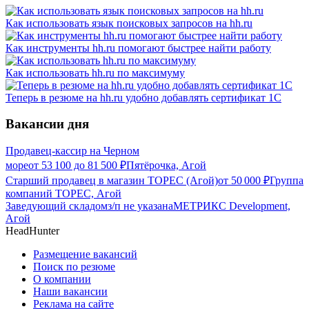
Как использовать язык поисковых запросов на hh.ru
Как инструменты hh.ru помогают быстрее найти работу
Как использовать hh.ru по максимуму
Теперь в резюме на hh.ru удобно добавлять сертификат 1С
Вакансии дня
Продавец-кассир на Черном
море
от
53 100
до
81 500
₽
Пятёрочка, Агой
Старший продавец в магазин ТОРЕС (Агой)
от
50 000
₽
Группа
компаний ТОРЕС, Агой
Заведующий складом
з/п не указана
МЕТРИКС Development,
Агой
HeadHunter
Размещение вакансий
Поиск по резюме
О компании
Наши вакансии
Реклама на сайте