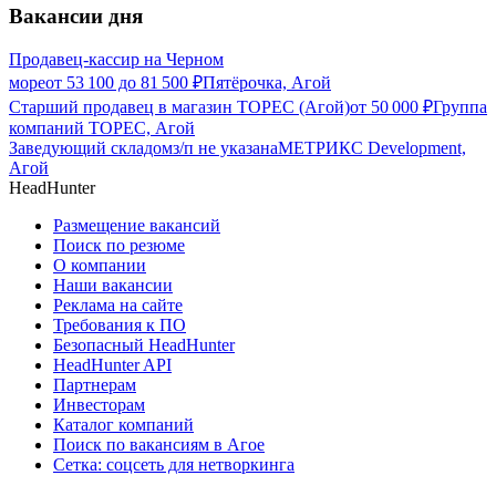
Вакансии дня
Продавец-кассир на Черном
море
от
53 100
до
81 500
₽
Пятёрочка, Агой
Старший продавец в магазин ТОРЕС (Агой)
от
50 000
₽
Группа
компаний ТОРЕС, Агой
Заведующий складом
з/п не указана
МЕТРИКС Development,
Агой
HeadHunter
Размещение вакансий
Поиск по резюме
О компании
Наши вакансии
Реклама на сайте
Требования к ПО
Безопасный HeadHunter
HeadHunter API
Партнерам
Инвесторам
Каталог компаний
Поиск по вакансиям в Агое
Сетка: соцсеть для нетворкинга