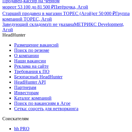
Продавец-кассир на Черном
море
от
53 100
до
81 500
₽
Пятёрочка, Агой
Старший продавец в магазин ТОРЕС (Агой)
от
50 000
₽
Группа
компаний ТОРЕС, Агой
Заведующий складом
з/п не указана
МЕТРИКС Development,
Агой
HeadHunter
Размещение вакансий
Поиск по резюме
О компании
Наши вакансии
Реклама на сайте
Требования к ПО
Безопасный HeadHunter
HeadHunter API
Партнерам
Инвесторам
Каталог компаний
Поиск по вакансиям в Агое
Сетка: соцсеть для нетворкинга
Соискателям
hh PRO