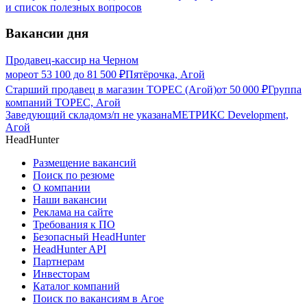
и список полезных вопросов
Вакансии дня
Продавец-кассир на Черном
море
от
53 100
до
81 500
₽
Пятёрочка, Агой
Старший продавец в магазин ТОРЕС (Агой)
от
50 000
₽
Группа
компаний ТОРЕС, Агой
Заведующий складом
з/п не указана
МЕТРИКС Development,
Агой
HeadHunter
Размещение вакансий
Поиск по резюме
О компании
Наши вакансии
Реклама на сайте
Требования к ПО
Безопасный HeadHunter
HeadHunter API
Партнерам
Инвесторам
Каталог компаний
Поиск по вакансиям в Агое