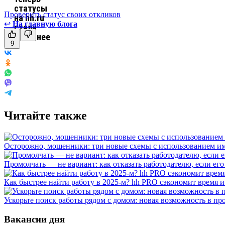
Проверить статус своих откликов
↩
На главную блога
9
Читайте также
Осторожно, мошенники: три новые схемы с использованием им
Промолчать — не вариант: как отказать работодателю, если ег
Как быстрее найти работу в 2025-м? hh PRO сэкономит время 
Ускорьте поиск работы рядом с домом: новая возможность в про
Вакансии дня