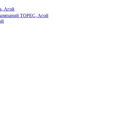
а, Агой
 компаний ТОРЕС, Агой
ой