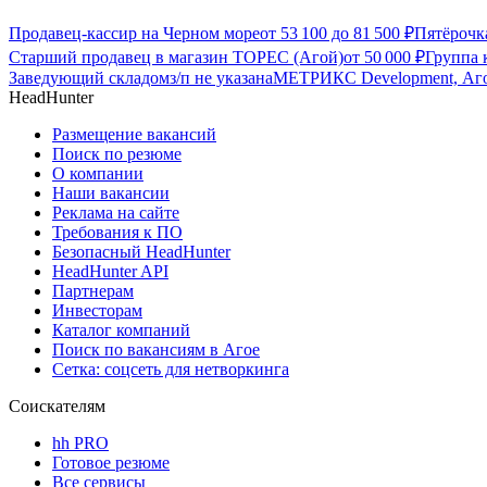
Продавец-кассир на Черном море
от
53 100
до
81 500
₽
Пятёрочк
Старший продавец в магазин ТОРЕС (Агой)
от
50 000
₽
Группа
Заведующий складом
з/п не указана
МЕТРИКС Development, Аг
HeadHunter
Размещение вакансий
Поиск по резюме
О компании
Наши вакансии
Реклама на сайте
Требования к ПО
Безопасный HeadHunter
HeadHunter API
Партнерам
Инвесторам
Каталог компаний
Поиск по вакансиям в Агое
Сетка: соцсеть для нетворкинга
Соискателям
hh PRO
Готовое резюме
Все сервисы