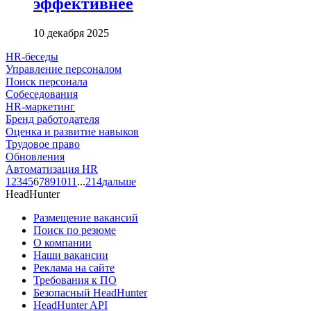
эффективнее
10 декабря 2025
HR-беседы
Управление персоналом
Поиск персонала
Собеседования
HR-маркетинг
Бренд работодателя
Оценка и развитие навыков
Трудовое право
Обновления
Автоматизация HR
1
2
3
4
5
6
7
8
9
10
11
...
214
дальше
HeadHunter
Размещение вакансий
Поиск по резюме
О компании
Наши вакансии
Реклама на сайте
Требования к ПО
Безопасный HeadHunter
HeadHunter API