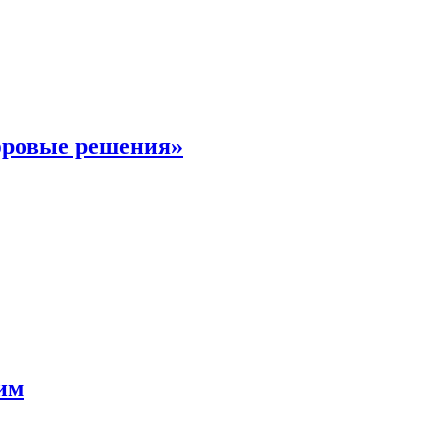
фровые решения»
мим