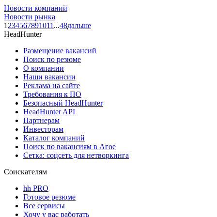
Новости компаний
Новости рынка
1
2
3
4
5
6
7
8
9
10
11
...
48
дальше
HeadHunter
Размещение вакансий
Поиск по резюме
О компании
Наши вакансии
Реклама на сайте
Требования к ПО
Безопасный HeadHunter
HeadHunter API
Партнерам
Инвесторам
Каталог компаний
Поиск по вакансиям в Агое
Сетка: соцсеть для нетворкинга
Соискателям
hh PRO
Готовое резюме
Все сервисы
Хочу у вас работать