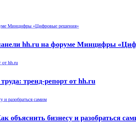
 панели hh.ru на форуме Минцифры «Ци
труда: тренд-репорт от hh.ru
Как объяснить бизнесу и разобраться са