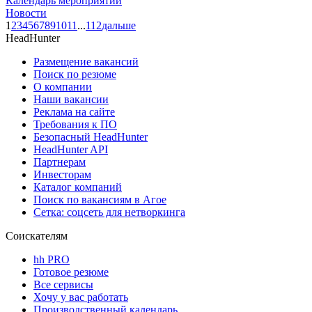
Календарь мероприятий
Новости
1
2
3
4
5
6
7
8
9
10
11
...
112
дальше
HeadHunter
Размещение вакансий
Поиск по резюме
О компании
Наши вакансии
Реклама на сайте
Требования к ПО
Безопасный HeadHunter
HeadHunter API
Партнерам
Инвесторам
Каталог компаний
Поиск по вакансиям в Агое
Сетка: соцсеть для нетворкинга
Соискателям
hh PRO
Готовое резюме
Все сервисы
Хочу у вас работать
Производственный календарь