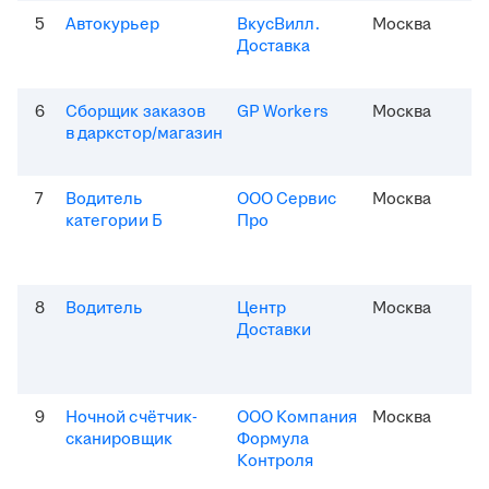
5
Автокурьер
ВкусВилл.
Москва
Доставка
6
Сборщик заказов
GP Workers
Москва
в даркстор/магазин
7
Водитель
ООО Сервис
Москва
категории Б
Про
8
Водитель
Центр
Москва
Доставки
9
Ночной счётчик-
ООО Компания
Москва
сканировщик
Формула
Контроля