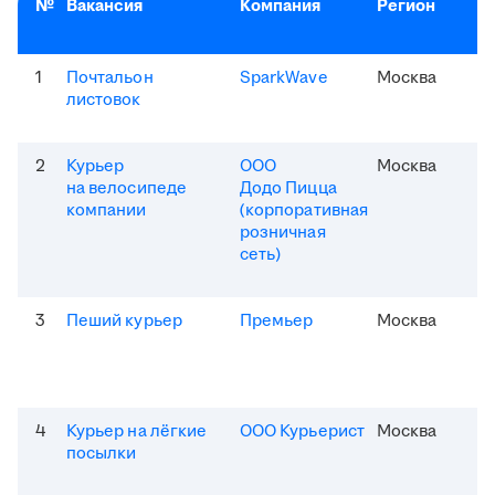
№
Вакансия
Компания
Регион
1
Почтальон
SparkWave
Москва
листовок
2
Курьер
ООО
Москва
на велосипеде
Додо Пицца
компании
(корпоративная
розничная
сеть)
3
Пеший курьер
Премьер
Москва
4
Курьер на лёгкие
ООО Курьерист
Москва
посылки