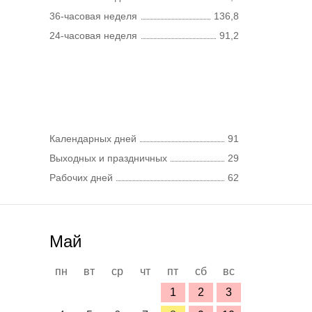
36-часовая неделя
136,8
24-часовая неделя
91,2
Календарных дней
91
Выходных и праздничных
29
Рабочих дней
62
Май
пн
вт
ср
чт
пт
сб
вс
1
2
3