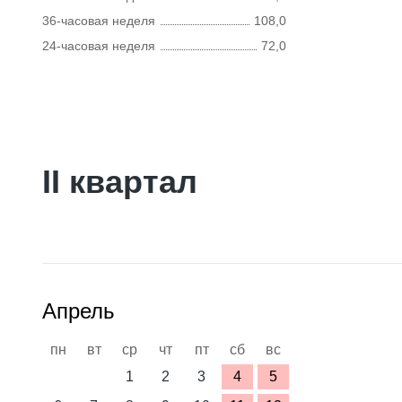
36-часовая неделя
108,0
24-часовая неделя
72,0
II квартал
Апрель
пн
вт
ср
чт
пт
сб
вс
1
2
3
4
5