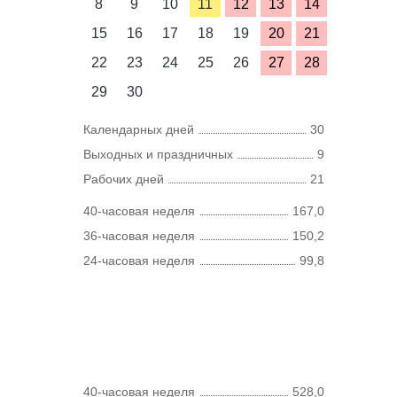
8
9
10
11
12
13
14
15
16
17
18
19
20
21
22
23
24
25
26
27
28
29
30
Календарных дней
30
Выходных и праздничных
9
Рабочих дней
21
40-часовая неделя
167,0
36-часовая неделя
150,2
24-часовая неделя
99,8
40-часовая неделя
528,0