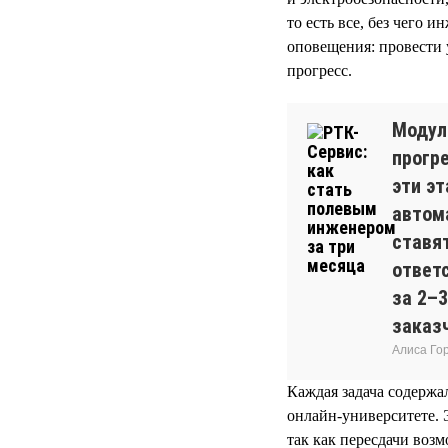
то есть все, без чего 
оповещения: провести 
прогресс.
Модул
прогр
эти эт
автом
ставя
ответ
за 2–
заказч
Алиса Го
Каждая задача содержал
онлайн-университете. 
так как пересдачи воз