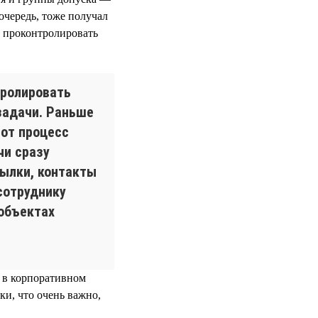
 очередь, тоже получал
, проконтролировать
тролировать
задачи. Раньше
тот процесс
чи сразу
сылки, контакты
сотруднику
 объектах
с в корпоративном
ки, что очень важно,