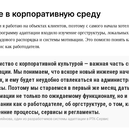
 в корпоративную среду
я работаю на объектах клиентов, поэтому с самого начала хотел
рограмму адаптации входило изучение оргструктуры, локальных
удового распорядка и системы мотивации. Это помогло понять ка
с как работодателя.
мство с корпоративной культурой — важная часть 
ации. Мы понимаем, что вскоре новый инженер нач
ях, и ему будет неудобно отвлекаться на админист
сы. Поэтому мы стараемся в первый же месяц дат
мации не только по ожидаемому функционалу, но и
ании как о работодателе, об оргструктуре, о том, 
енние процессы, сервисы и регламенты.
ряйнова, один из разработчиков системы адаптации в РТК-Сервис