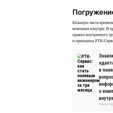
Погружение
Бóльшую часть времени 
компания изнутри. В п
правил внутреннего тр
и принципы РТК-Серви
Знако
адапт
в пол
вопро
инфор
о комп
внутр
Алиса Го