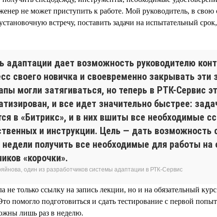
инженер не может приступить к работе. Мой руководитель, в свою
установочную встречу, поставить задачи на испытательный срок
ь адаптации дает возможность руководителю кон
есс своего новичка и своевременно закрывать эти 
апы могли затягиваться, но теперь в РТК-Сервис э
атизирован, и все идет значительно быстрее: зада
тся в «Битрикс», и в них вшиты все необходимые с
ственных и инструкции. Цель — дать возможность 
3 недели получить все необходимые для работы на
иков «корочки».
ряйнова, один из разработчиков системы адаптации в РТК-Сервис
а не только ссылку на запись лекции, но и на обязательный кур
Это помогло подготовиться и сдать тестирование с первой попыт
можны лишь раз в неделю.