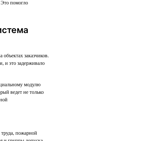
 Это помогло
истема
а объектах заказчиков.
и, и это задерживало
пециальному модулю
рый ведет не только
рной
 труда, пожарной
ия и группы допуска —