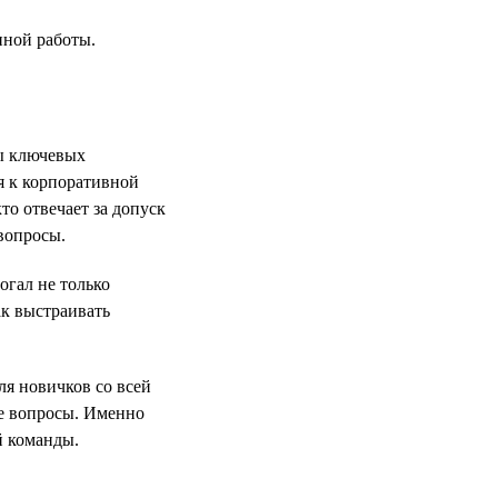
нной работы.
ты ключевых
я к корпоративной
то отвечает за допуск
вопросы.
огал не только
ак выстраивать
ля новичков со всей
ые вопросы. Именно
й команды.