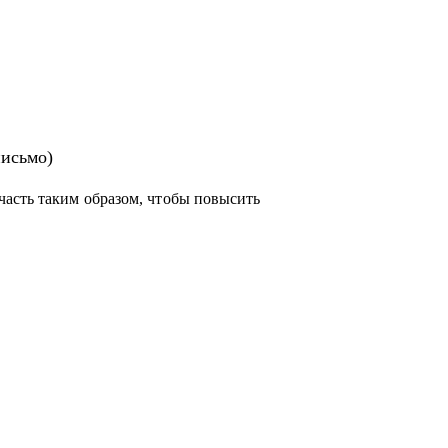
ьного письма
ам рекомендации для погружения в
письмо)
ектами
часть таким образом, чтобы повысить
одителя проектов, специалистам смежных
енте и ИТ с нуля