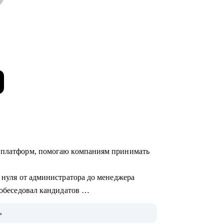
х платформ, помогаю компаниям принимать
с нуля от администратора до менеджера
 собеседовал кандидатов
ь
ботки