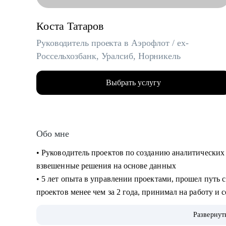
Коста Татаров
Руководитель проекта в Аэрофлот / ex-
Россельхозбанк, Уралсиб, Норникель
Выбрать услугу
Обо мне
• Руководитель проектов по созданию аналитически
взвешенные решения на основе данных
• 5 лет опыта в управлении проектами, прошел путь 
проектов менее чем за 2 года, принимал на работу и
• Спикер, it-евангелист
Развернут
• Знаю, как перейти в ИТ без опыта и навыков разра