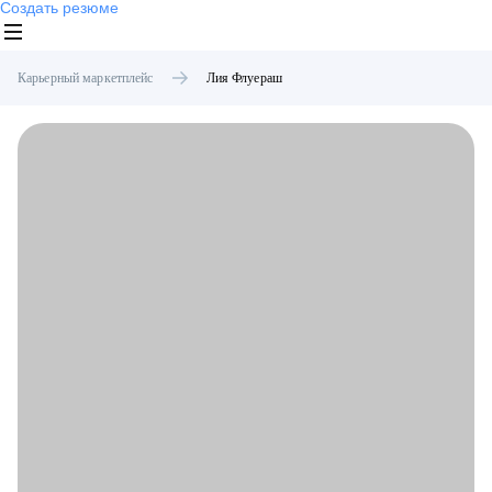
Создать резюме
Карьерный маркетплейс
Лия
Флуераш