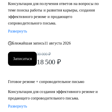
Консультация для получения ответов на вопросы по
Мидл и топ руководители.
теме поиска работы и развития карьеры, создания
• CEO/Генеральный директор
эффективного резюме и продающего
• Операционный директор/Исполнительный директор
сопроводительного письма.
• Коммерческий директор/Директор по продажам
Развернуть
• CFO/ Финансовый директор
• Технический директор
Ближайшая запись
11 августа 2026
• Директор по производству
• ИТ-директор
30 000
₽
• Директор по логистике и закупкам
Записаться
18 500
₽
• Директор по стратегическому развитию
• Директор по качеству
Готовое резюме + сопроводительное письмо
Для своих клиентов я — Карьерный доктор, который
поможет «диагностировать и вылечить» проблемы в
Консультация для создания эффективного резюме и
области профессионального развития: выявить сильные
продающего сопроводительного письма.
стороны и зоны роста, понять личную профессиональную
Развернуть
уникальность, найти оптимальное и актуальное решение, а