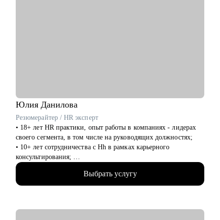
Юлия
Данилова
Резюмерайтер / HR эксперт
• 18+ лет HR практики, опыт работы в компаниях - лидерах
своего сегмента, в том числе на руководящих должностях;
• 10+ лет сотрудничества с Hh в рамках карьерного
консультирования;
• 3000+ составленных резюме для специалистов различного
Выбрать услугу
уровня и специализации;
• 500+ продуктивных карьерных консультаций, подготовки к
интервью и самопрезентации.
С чем помогу: