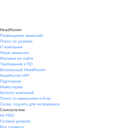
подходящие направления роста и повысить
текущем месте работы и о том, кому он будет
Создать план карьерного роста помогут
эффективность карьерного движения.
полезен, с какими запросами работает.
карьерные эксперты на hh.ru: они определят
Вы точно найдёте того, кто вам нужен!
ваши сильные стороны, поставят цели
HeadHunter
и предложат конкретные шаги для успешного
Размещение вакансий
Поиск по резюме
карьерного продвижения.
О компании
Наши вакансии
Реклама на сайте
Требования к ПО
Безопасный HeadHunter
HeadHunter API
Партнерам
Инвесторам
Каталог компаний
Поиск по вакансиям в Агое
Сетка: соцсеть для нетворкинга
Соискателям
hh PRO
Готовое резюме
Все сервисы