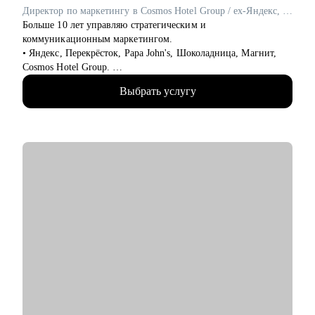
• Опытным руководителям, которые столкнулись с трудным
Директор по маркетингу в Cosmos Hotel Group / ex-Яндекс, Перекрёсток, Papa John's
проектом, кризисом или командным конфликтом и хотят
Больше 10 лет управляю стратегическим и
получить независимый взгляд.
коммуникационным маркетингом.
• Яндекс, Перекрёсток, Papa John's, Шоколадница, Магнит,
Cosmos Hotel Group.
• ТОП 4 СМО рейтинга Коммерсантъ.
Выбрать услугу
• Два высших образования: МИСИ и Финансовая академия
при Правительстве РФ. Сертифицированный бизнес-трекер.
Ментор в проекте Phoenix Education.
• С 2019 года провел 1000+ часов личных консультаций.
• Веду проекты «Естественный маркетинг» и «Точка
Ясности».
Как я работаю:
• каждая консультация начинается до встречи - вы присылаете
резюме и задачу, я изучаю материалы и готовлю план
разбора.
• всегда разбираю ваши сильные и слабые стороны в твердых
и мягких навыках, показываю, что и как улучшить, где и как
собрать недостающие компетенции
• после сессии вы получаете структурированное содержание
консультации, ваш мастер профиль, вытекающие из него
резюме, сопроводительные письма и другие материалы для