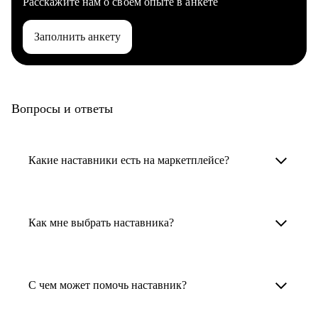
Расскажите нам о своем опыте в анкете
Заполнить анкету
Вопросы и ответы
Какие наставники есть на маркетплейсе?
Карьерные наставники — это HR-
специалисты, карьерные консультанты,
Как мне выбрать наставника?
психологи, резюмерайтеры и менторы.
Умный поиск поможет в три клика выбрать
Менторы работают в ИТ, дизайне, других
наставника для достижения вашей цели.
С чем может помочь наставник?
узкоспециализированных сферах. Они
помогут прокачать навыки, построить