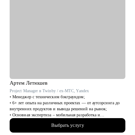
• Если вы тимлид, помогу организовать командные процессы,
улучшить взаимодействие с бизнесом, презентовать
результаты работы команды.
• Расскажу, как организовать процесс найма в команду.
Кому могу помочь:
• Инженерам по тестированию / QA (junior, middle, senior,
lead).
• Всем, кто только собирается начать работать в области QA
или в IT.
• Тем, кто не может найти первую работу в IT.
• Тем, кто зашел в тупик в плане карьеры/уперся в потолок.
• Тем, кто столкнулся со сложной задачей на проекте.
Артем
Летюшев
Project Manager в Twinby / ex-MTC, Yandex
• Менеджер с техническим бэкграундом;
• 6+ лет опыта на различных проектах — от аутсорсинга до
внутренних продуктов и вывода решений на рынок;
• Основная экспертиза – мобильная разработка и
микросервисы на python, (также пишу на нем для души), но
Выбрать услугу
работал и с проектами в финтехе, телекоме, медтехе,
развлекательных сервисах и госсекторе.