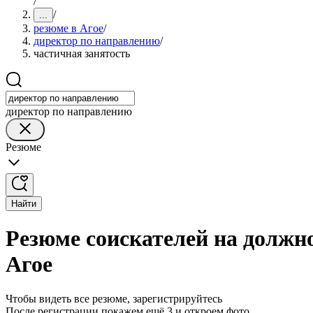
/
/
...
резюме в Агое
/
директор по направлению
/
частичная занятость
директор по направлению
Резюме
Найти
Резюме соискателей на должн
Агое
Чтобы видеть все резюме, зарегистрируйтесь
После регистрации покажем ещё 3 и откроем фото