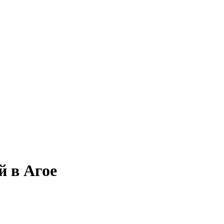
й в Агое