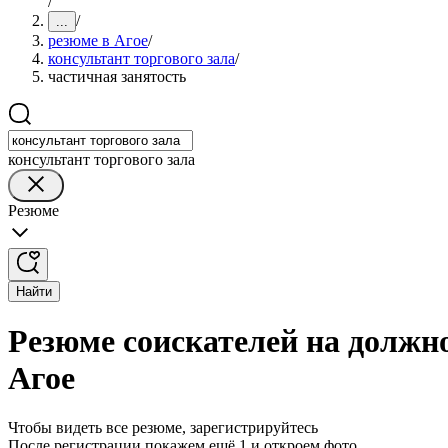
/
/
...
резюме в Агое
/
консультант торгового зала
/
частичная занятость
консультант торгового зала
Резюме
Найти
Резюме соискателей на должно
Агое
Чтобы видеть все резюме, зарегистрируйтесь
После регистрации покажем ещё 1 и откроем фото