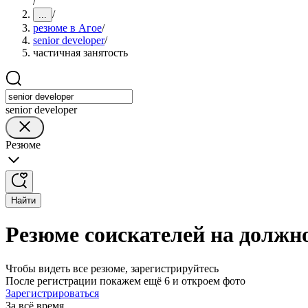
/
/
...
резюме в Агое
/
senior developer
/
частичная занятость
senior developer
Резюме
Найти
Резюме соискателей на должнос
Чтобы видеть все резюме, зарегистрируйтесь
После регистрации покажем ещё 6 и откроем фото
Зарегистрироваться
За всё время