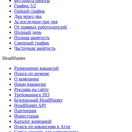
Без опыта работы
График 5/2
Гибкий график
Два через два
За последние три дня
От прямых работодателей
Полный день
Полная занятость
Сменный график
Частичная занятость
HeadHunter
Размещение вакансий
Поиск по резюме
О компании
Наши вакансии
Реклама на сайте
Требования к ПО
Безопасный HeadHunter
HeadHunter API
Партнерам
Инвесторам
Каталог компаний
Поиск по вакансиям в Агое
Сетка: соцсеть для нетворкинга