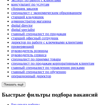
эксперт по работе с клиентами
консультант по услугам
сборщик заказов
специалист с экономическим образованием
старший кладовщик
администратор магазина
digital director
digital specialist
главный специалист по продажам
старший офисный сотрудник
директор по работе с ключевыми клиентами
проверяющий
руководитель розницы
руководитель сервиса
специалист по приемке товара
специалист по продажам корпоративным клиентам
главный специалист по управлению рисками
главный специалист по обучению
операционный директор
Показать ещё
Быстрые фильтры подбора вакансий
Без опыта работы