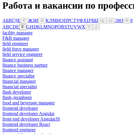
Работа и вакансии по професс
А
Б
В
Г
Д
Е
Ж
З
И
К
Л
М
Н
О
П
Р
С
Т
У
Ф
Х
Ц
Ч
Ш
Э
Ю
#
Ё
Й
Щ
Ы
Я
A
B
C
D
E
G
H
I
J
K
L
M
N
O
P
Q
R
S
T
U
V
W
X
F
Y
Z
facility manager
F&B manager
field engineer
field force manager
field service engineer
finance assistant
finance business partner
finance manager
finance specialist
financial manager
financial specialist
flash developer
flash-дизайнер
food and beverage manager
frontend developer
frontend developer Angular
front end developer AngularJS
frontend developer React
frontend engineer