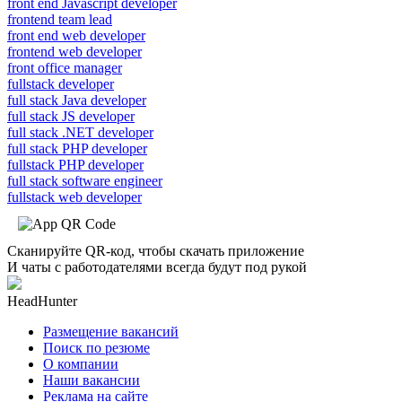
front end Javascript developer
frontend team lead
front end web developer
frontend web developer
front office manager
fullstack developer
full stack Java developer
full stack JS developer
full stack .NET developer
full stack PHP developer
fullstack PHP developer
full stack software engineer
fullstack web developer
Сканируйте QR-код, чтобы скачать приложение
И чаты с работодателями всегда будут под рукой
HeadHunter
Размещение вакансий
Поиск по резюме
О компании
Наши вакансии
Реклама на сайте