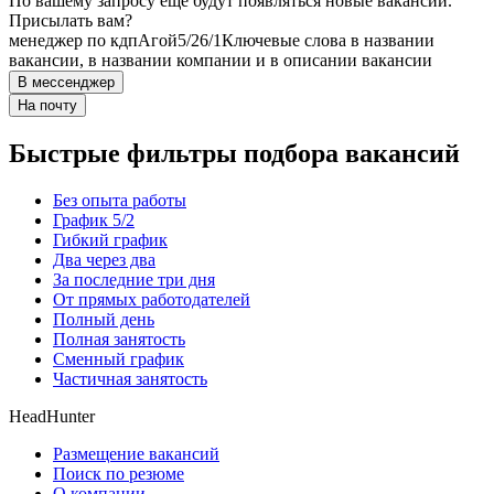
По вашему запросу ещё будут появляться новые вакансии.
Присылать вам?
менеджер по кдп
Агой
5/2
6/1
Ключевые слова в названии
вакансии, в названии компании и в описании вакансии
В мессенджер
На почту
Быстрые фильтры подбора вакансий
Без опыта работы
График 5/2
Гибкий график
Два через два
За последние три дня
От прямых работодателей
Полный день
Полная занятость
Сменный график
Частичная занятость
HeadHunter
Размещение вакансий
Поиск по резюме
О компании