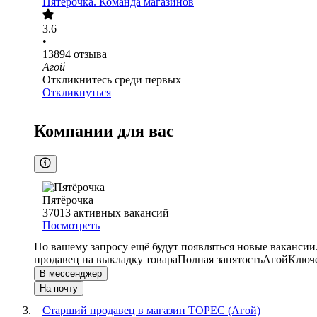
Пятёрочка. Команда магазинов
3.6
•
13894
отзыва
Агой
Откликнитесь среди первых
Откликнуться
Компании для вас
Пятёрочка
37013
активных вакансий
Посмотреть
По вашему запросу ещё будут появляться новые вакансии
продавец на выкладку товара
Полная занятость
Агой
Ключе
В мессенджер
На почту
Старший продавец в магазин ТОРЕС (Агой)