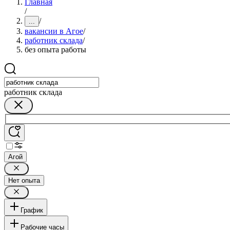
Главная
/
/
...
вакансии в Агое
/
работник склада
/
без опыта работы
работник склада
Агой
Нет опыта
График
Рабочие часы