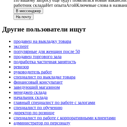
По вашему запросу ещё будут появляться новые вакансии
работник склада
Нет опыта
Агой
Ключевые слова в назван
В мессенджер
На почту
Другие пользователи ищут
продавец на выкладку товара
эксперт
популярные для женщин после 50
продавец торгового зала
подработка частичная занятость
ревизор
руководитель работ
специалист по выкладке товара
финансовый консультант
заведующий магазином
менеджер склада
начальник склада
главный специалист по работе с залогами
специалист по обучению
директор по рознице
специалист по работе с корпоративными клиентами
администратор по персоналу