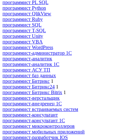
программист PL SQL
программист Python
программист QlikView
программист Ruby
программист SQL
программист T-SQL
программист Unity
программист VBA
программист WordPress
программист-администратор 1С
программист-аналитик
программист-аналитик 1С
программист АСУ ТП
программист баз данных
программист Битрикс
1
программист Битрикс24
1
программист Битрикс Bitrix
1
программист-верстальщик
программист-внедренец 1С
программист встраиваемых систем
программист-консультант
программист-консультант 1C
программист микроконтроллеров
программист мобильных приложений
программист-разработчик IOS