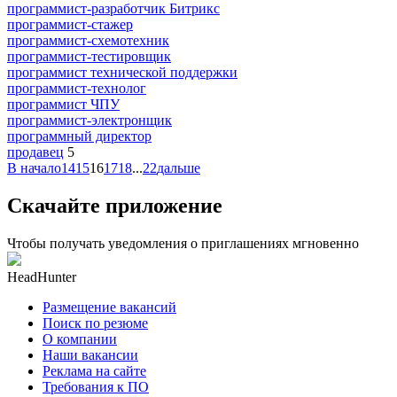
программист-разработчик Битрикс
программист-стажер
программист-схемотехник
программист-тестировщик
программист технической поддержки
программист-технолог
программист ЧПУ
программист-электронщик
программный директор
продавец
5
В начало
14
15
16
17
18
...
22
дальше
Скачайте приложение
Чтобы получать уведомления о приглашениях мгновенно
HeadHunter
Размещение вакансий
Поиск по резюме
О компании
Наши вакансии
Реклама на сайте
Требования к ПО