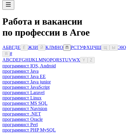
Работа и вакансии
по профессии в Агое
А
Б
В
Г
Д
Е
Ж
З
И
К
Л
М
Н
О
Р
С
Т
У
Ф
Х
Ц
Ч
Ш
Э
Ю
Ё
Й
П
Щ
Ы
#
Я
A
B
C
D
E
F
G
H
I
J
K
L
M
N
O
P
Q
R
S
T
U
V
W
X
Y
Z
программист IOS, Android
программист Java
программист Java EE
программист Java junior
программист JavaScript
программист Laravel
программист Linux
программист MS SQL
программист Navision
программист .NET
программист Oracle
программист Perl
программист PHP MySQL