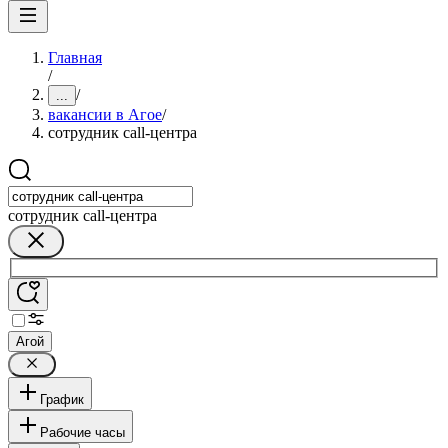
Главная
/
/
...
вакансии в Агое
/
сотрудник call-центра
сотрудник call-центра
Агой
График
Рабочие часы