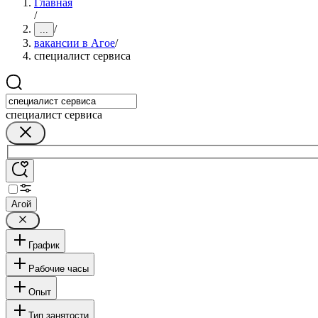
Главная
/
/
...
вакансии в Агое
/
специалист сервиса
специалист сервиса
Агой
График
Рабочие часы
Опыт
Тип занятости