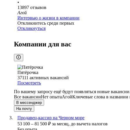
•
13897
отзывов
Агой
Интервью о жизни в компании
Откликнитесь среди первых
Откликнуться
Компании для вас
Пятёрочка
37111
активных вакансий
Посмотреть
По вашему запросу ещё будут появляться новые вакансии
Все вакансии
Нет опыта
Агой
Ключевые слова в названии 
В мессенджер
На почту
Продавец-кассир на Черном море
53 100
–
81 500
₽
за месяц,
до вычета налогов
Без опыта