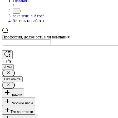
Главная
/
/
...
вакансии в Агое
/
без опыта работы
Профессия, должность или компания
Агой
Нет опыта
График
Рабочие часы
Тип занятости