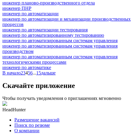
инженер планово-производственного отдела
инженер ПНР
инженер по автоматизации
инженер по автоматизации и механизации производственных
процессов
инженер по автоматизации тестирования
инженер по автоматизированному тестированию
инженер по автоматизированным системам управления
инженер по автоматизированным системам управления
производством
инженер по автоматизированным системам управления
технологическими процессами
инженер по автоматике
В начало
2
3
4
5
6
...
15
дальше
Скачайте приложение
Чтобы получать уведомления о приглашениях мгновенно
HeadHunter
Размещение вакансий
Поиск по резюме
О компании