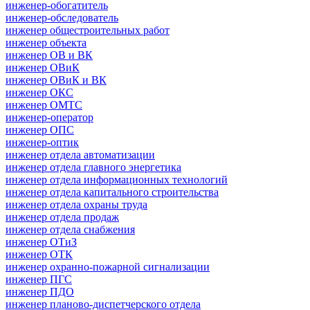
инженер-обогатитель
инженер-обследователь
инженер общестроительных работ
инженер объекта
инженер ОВ и ВК
инженер ОВиК
инженер ОВиК и ВК
инженер ОКС
инженер ОМТС
инженер-оператор
инженер ОПС
инженер-оптик
инженер отдела автоматизации
инженер отдела главного энергетика
инженер отдела информационных технологий
инженер отдела капитального строительства
инженер отдела охраны труда
инженер отдела продаж
инженер отдела снабжения
инженер ОТиЗ
инженер ОТК
инженер охранно-пожарной сигнализации
инженер ПГС
инженер ПДО
инженер планово-диспетчерского отдела