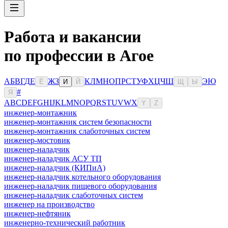
Работа и вакансии
по профессии в Агое
А
Б
В
Г
Д
Е
Ж
З
К
Л
М
Н
О
П
Р
С
Т
У
Ф
Х
Ц
Ч
Ш
Э
Ю
Ё
И
Й
Щ
Ы
#
Я
A
B
C
D
E
F
G
H
I
J
K
L
M
N
O
P
Q
R
S
T
U
V
W
X
Y
Z
инженер-монтажник
инженер-монтажник систем безопасности
инженер-монтажник слаботочных систем
инженер-мостовик
инженер-наладчик
инженер-наладчик АСУ ТП
инженер-наладчик (КИПиА)
инженер-наладчик котельного оборудования
инженер-наладчик пищевого оборудования
инженер-наладчик слаботочных систем
инженер на производство
инженер-нефтяник
инженерно-технический работник