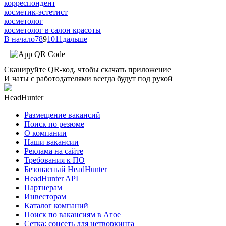
корреспондент
косметик-эстетист
косметолог
косметолог в салон красоты
В начало
7
8
9
10
11
дальше
Сканируйте QR-код, чтобы скачать приложение
И чаты с работодателями всегда будут под рукой
HeadHunter
Размещение вакансий
Поиск по резюме
О компании
Наши вакансии
Реклама на сайте
Требования к ПО
Безопасный HeadHunter
HeadHunter API
Партнерам
Инвесторам
Каталог компаний
Поиск по вакансиям в Агое
Сетка: соцсеть для нетворкинга