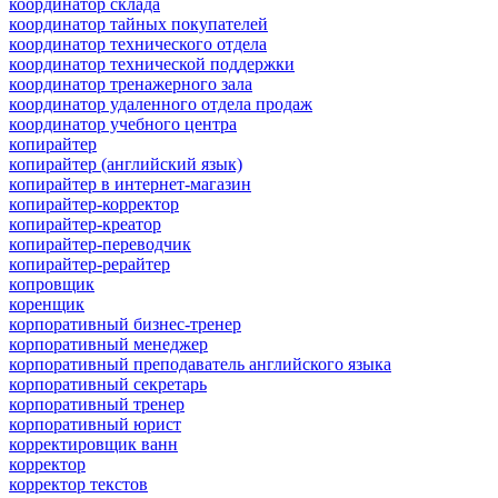
координатор склада
координатор тайных покупателей
координатор технического отдела
координатор технической поддержки
координатор тренажерного зала
координатор удаленного отдела продаж
координатор учебного центра
копирайтер
копирайтер (английский язык)
копирайтер в интернет-магазин
копирайтер-корректор
копирайтер-креатор
копирайтер-переводчик
копирайтер-рерайтер
копровщик
коренщик
корпоративный бизнес-тренер
корпоративный менеджер
корпоративный преподаватель английского языка
корпоративный секретарь
корпоративный тренер
корпоративный юрист
корректировщик ванн
корректор
корректор текстов