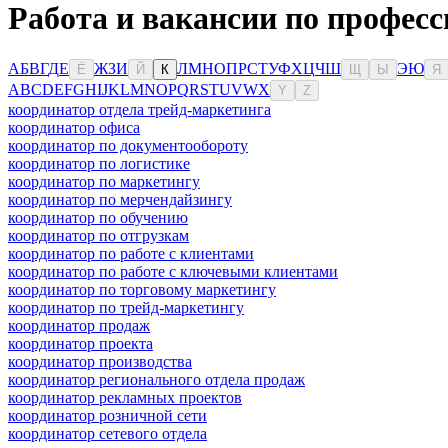
Работа и вакансии по професс
А
Б
В
Г
Д
Е
Ж
З
И
Л
М
Н
О
П
Р
С
Т
У
Ф
Х
Ц
Ч
Ш
Э
Ю
Ё
Й
К
Щ
Ы
Я
A
B
C
D
E
F
G
H
I
J
K
L
M
N
O
P
Q
R
S
T
U
V
W
X
Y
Z
координатор отдела трейд-маркетинга
координатор офиса
координатор по документообороту
координатор по логистике
координатор по маркетингу
координатор по мерчендайзингу
координатор по обучению
координатор по отгрузкам
координатор по работе с клиентами
координатор по работе с ключевыми клиентами
координатор по торговому маркетингу
координатор по трейд-маркетингу
координатор продаж
координатор проекта
координатор производства
координатор регионального отдела продаж
координатор рекламных проектов
координатор розничной сети
координатор сетевого отдела