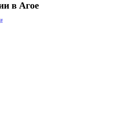
ии в Агое
#