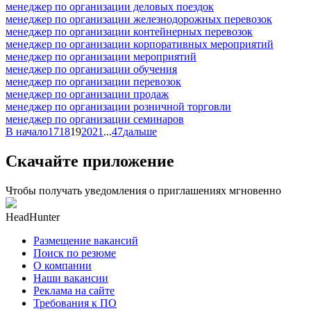
менеджер по организации деловых поездок
менеджер по организации железнодорожных перевозок
менеджер по организации контейнерных перевозок
менеджер по организации корпоративных мероприятий
менеджер по организации мероприятий
менеджер по организации обучения
менеджер по организации перевозок
менеджер по организации продаж
менеджер по организации розничной торговли
менеджер по организации семинаров
В начало
17
18
19
20
21
...
47
дальше
Скачайте приложение
Чтобы получать уведомления о приглашениях мгновенно
HeadHunter
Размещение вакансий
Поиск по резюме
О компании
Наши вакансии
Реклама на сайте
Требования к ПО