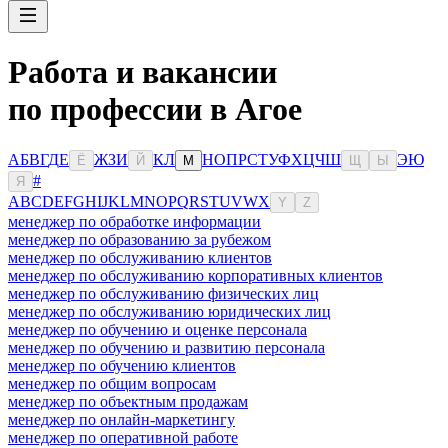
Работа и вакансии
по профессии в Агое
А
Б
В
Г
Д
Е
Ж
З
И
К
Л
Н
О
П
Р
С
Т
У
Ф
Х
Ц
Ч
Ш
Э
Ю
Ё
Й
М
Щ
Ы
#
Я
A
B
C
D
E
F
G
H
I
J
K
L
M
N
O
P
Q
R
S
T
U
V
W
X
Y
Z
менеджер по обработке информации
менеджер по образованию за рубежом
менеджер по обслуживанию клиентов
менеджер по обслуживанию корпоративных клиентов
менеджер по обслуживанию физических лиц
менеджер по обслуживанию юридических лиц
менеджер по обучению и оценке персонала
менеджер по обучению и развитию персонала
менеджер по обучению клиентов
менеджер по общим вопросам
менеджер по объектным продажам
менеджер по онлайн-маркетингу
менеджер по оперативной работе