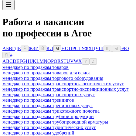
Работа и вакансии
по профессии в Агое
А
Б
В
Г
Д
Е
Ж
З
И
К
Л
Н
О
П
Р
С
Т
У
Ф
Х
Ц
Ч
Ш
Э
Ю
Ё
Й
М
Щ
Ы
#
Я
A
B
C
D
E
F
G
H
I
J
K
L
M
N
O
P
Q
R
S
T
U
V
W
X
Y
Z
менеджер по продажам товаров
менеджер по продажам товаров для офиса
менеджер по продажам торгового оборудования
менеджер по продажам транспортно-логистических услуг
менеджер по продажам транспортно-экспедиционных услуг
менеджер по продажам транспортных услуг
менеджер по продажам тренингов
менеджер по продажам тренинговых услуг
менеджер по продажам трикотажного полотна
менеджер по продажам трубной продукции
менеджер по продажам трубопроводной арматуры
менеджер по продажам туристических услуг
менеджер по продажам удобрений