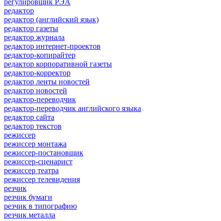
регулировщик РЭА
редактор
редактор (английский язык)
редактор газеты
редактор журнала
редактор интернет-проектов
редактор-копирайтер
редактор корпоративной газеты
редактор-корректор
редактор ленты новостей
редактор новостей
редактор-переводчик
редактор-переводчик английского языка
редактор сайта
редактор текстов
режиссер
режиссер монтажа
режиссер-постановщик
режиссер-сценарист
режиссер театра
режиссер телевидения
резчик
резчик бумаги
резчик в типографию
резчик металла