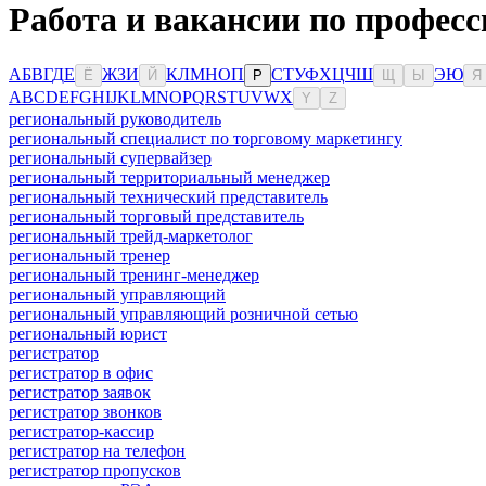
Работа и вакансии по професс
А
Б
В
Г
Д
Е
Ж
З
И
К
Л
М
Н
О
П
С
Т
У
Ф
Х
Ц
Ч
Ш
Э
Ю
Ё
Й
Р
Щ
Ы
Я
A
B
C
D
E
F
G
H
I
J
K
L
M
N
O
P
Q
R
S
T
U
V
W
X
Y
Z
региональный руководитель
региональный специалист по торговому маркетингу
региональный супервайзер
региональный территориальный менеджер
региональный технический представитель
региональный торговый представитель
региональный трейд-маркетолог
региональный тренер
региональный тренинг-менеджер
региональный управляющий
региональный управляющий розничной сетью
региональный юрист
регистратор
регистратор в офис
регистратор заявок
регистратор звонков
регистратор-кассир
регистратор на телефон
регистратор пропусков