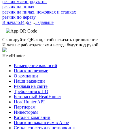
резчик мясопродуктов
резчик на пилах
резчик на пилах, ножовках и станках
резчик по дереву
В начало
3
4
5
6
7
...
17
дальше
Сканируйте QR-код, чтобы скачать приложение
И чаты с работодателями всегда будут под рукой
HeadHunter
Размещение вакансий
Поиск по резюме
О компании
Наши вакансии
Реклама на сайте
Требования к ПО
Безопасный HeadHunter
HeadHunter API
Партнерам
Инвесторам
Каталог компаний
Поиск по вакансиям в Агое
Сетка: соцсеть для нетворкинга