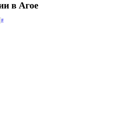
ии в Агое
#