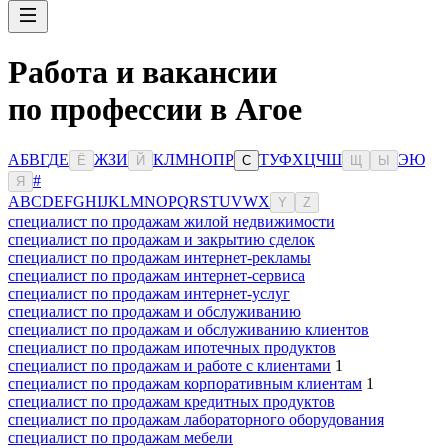
Работа и вакансии
по профессии в Агое
А
Б
В
Г
Д
Е
Ж
З
И
К
Л
М
Н
О
П
Р
Т
У
Ф
Х
Ц
Ч
Ш
Э
Ю
Ё
Й
С
Щ
Ы
#
Я
A
B
C
D
E
F
G
H
I
J
K
L
M
N
O
P
Q
R
S
T
U
V
W
X
Y
Z
специалист по продажам жилой недвижимости
специалист по продажам и закрытию сделок
специалист по продажам интернет-рекламы
специалист по продажам интернет-сервиса
специалист по продажам интернет-услуг
специалист по продажам и обслуживанию
специалист по продажам и обслуживанию клиентов
специалист по продажам ипотечных продуктов
специалист по продажам и работе с клиентами
1
специалист по продажам корпоративным клиентам
1
специалист по продажам кредитных продуктов
специалист по продажам лабораторного оборудования
специалист по продажам мебели