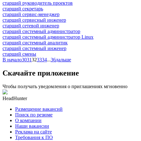
старший руководитель проектов
старший секретарь
старший сервис-менеджер
старший сервисный инженер
старший сетевой инженер
старший системный администратор
старший системный администратор Linux
старший системный аналитик
старший системный инженер
старший смены
В начало
30
31
32
33
34
...
36
дальше
Скачайте приложение
Чтобы получать уведомления о приглашениях мгновенно
HeadHunter
Размещение вакансий
Поиск по резюме
О компании
Наши вакансии
Реклама на сайте
Требования к ПО