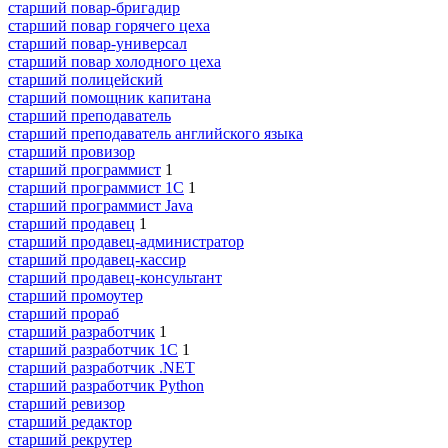
старший повар-бригадир
старший повар горячего цеха
старший повар-универсал
старший повар холодного цеха
старший полицейский
старший помощник капитана
старший преподаватель
старший преподаватель английского языка
старший провизор
старший программист
1
старший программист 1С
1
старший программист Java
старший продавец
1
старший продавец-администратор
старший продавец-кассир
старший продавец-консультант
старший промоутер
старший прораб
старший разработчик
1
старший разработчик 1С
1
старший разработчик .NET
старший разработчик Python
старший ревизор
старший редактор
старший рекрутер