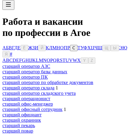
Работа и вакансии
по профессии в Агое
А
Б
В
Г
Д
Е
Ж
З
И
К
Л
М
Н
О
П
Р
Т
У
Ф
Х
Ц
Ч
Ш
Э
Ю
Ё
Й
С
Щ
Ы
#
Я
A
B
C
D
E
F
G
H
I
J
K
L
M
N
O
P
Q
R
S
T
U
V
W
X
Y
Z
старший оператор АЗС
старший оператор базы данных
старший оператор ПК
старший оператор по обработке документов
старший оператор склада
1
старший оператор складского учета
старший операционист
старший офис-менеджер
старший офисный сотрудник
1
старший официант
старший охранник
старший пекарь
старший повар