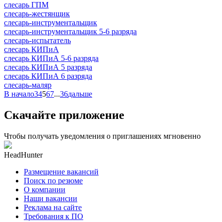
слесарь ГПМ
слесарь-жестянщик
слесарь-инструментальщик
слесарь-инструментальщик 5-6 разряда
слесарь-испытатель
слесарь КИПиА
слесарь КИПиА 5-6 разряда
слесарь КИПиА 5 разряда
слесарь КИПиА 6 разряда
слесарь-маляр
В начало
3
4
5
6
7
...
36
дальше
Скачайте приложение
Чтобы получать уведомления о приглашениях мгновенно
HeadHunter
Размещение вакансий
Поиск по резюме
О компании
Наши вакансии
Реклама на сайте
Требования к ПО