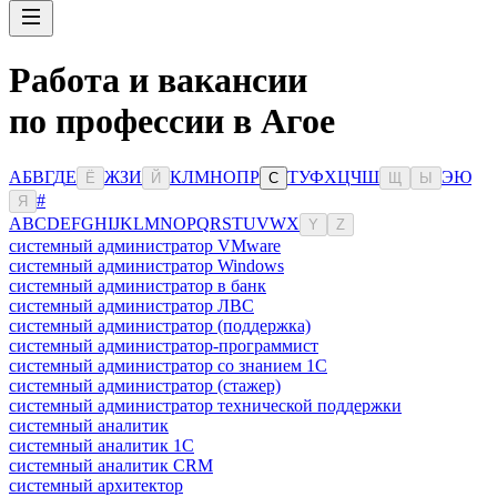
Работа и вакансии
по профессии в Агое
А
Б
В
Г
Д
Е
Ж
З
И
К
Л
М
Н
О
П
Р
Т
У
Ф
Х
Ц
Ч
Ш
Э
Ю
Ё
Й
С
Щ
Ы
#
Я
A
B
C
D
E
F
G
H
I
J
K
L
M
N
O
P
Q
R
S
T
U
V
W
X
Y
Z
системный администратор VMware
системный администратор Windows
системный администратор в банк
системный администратор ЛВС
системный администратор (поддержка)
системный администратор-программист
системный администратор со знанием 1С
системный администратор (стажер)
системный администратор технической поддержки
системный аналитик
системный аналитик 1С
системный аналитик CRM
системный архитектор