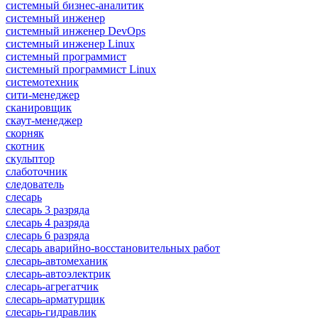
системный бизнес-аналитик
системный инженер
системный инженер DevOps
системный инженер Linux
системный программист
системный программист Linux
системотехник
сити-менеджер
сканировщик
скаут-менеджер
скорняк
скотник
скульптор
слаботочник
следователь
слесарь
слесарь 3 разряда
слесарь 4 разряда
слесарь 6 разряда
слесарь аварийно-восстановительных работ
слесарь-автомеханик
слесарь-автоэлектрик
слесарь-агрегатчик
слесарь-арматурщик
слесарь-гидравлик