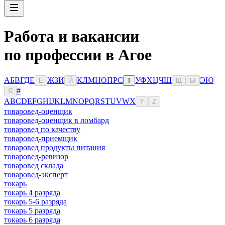
Работа и вакансии
по профессии в Агое
А
Б
В
Г
Д
Е
Ж
З
И
К
Л
М
Н
О
П
Р
С
У
Ф
Х
Ц
Ч
Ш
Э
Ю
Ё
Й
Т
Щ
Ы
#
Я
A
B
C
D
E
F
G
H
I
J
K
L
M
N
O
P
Q
R
S
T
U
V
W
X
Y
Z
товаровед-оценщик
товаровед-оценщик в ломбард
товаровед по качеству
товаровед-приемщик
товаровед продукты питания
товаровед-ревизор
товаровед склада
товаровед-эксперт
токарь
токарь 4 разряда
токарь 5-6 разряда
токарь 5 разряда
токарь 6 разряда