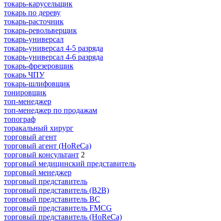
токарь-карусельщик
токарь по дереву
токарь-расточник
токарь-револьверщик
токарь-универсал
токарь-универсал 4-5 разряда
токарь-универсал 4-6 разряда
токарь-фрезеровщик
токарь ЧПУ
токарь-шлифовщик
тонировщик
топ-менеджер
топ-менеджер по продажам
топограф
торакальный хирург
торговый агент
торговый агент (HoReCa)
торговый консультант
2
торговый медицинский представитель
торговый менеджер
торговый представитель
торговый представитель (B2B)
торговый представитель BC
торговый представитель FMCG
торговый представитель (HoReCa)