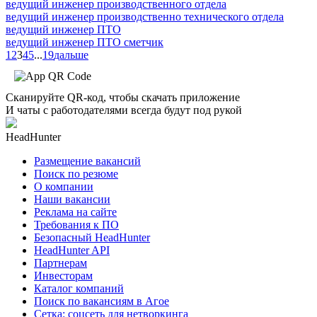
ведущий инженер производственного отдела
ведущий инженер производственно технического отдела
ведущий инженер ПТО
ведущий инженер ПТО сметчик
1
2
3
4
5
...
19
дальше
Сканируйте QR-код, чтобы скачать приложение
И чаты с работодателями всегда будут под рукой
HeadHunter
Размещение вакансий
Поиск по резюме
О компании
Наши вакансии
Реклама на сайте
Требования к ПО
Безопасный HeadHunter
HeadHunter API
Партнерам
Инвесторам
Каталог компаний
Поиск по вакансиям в Агое
Сетка: соцсеть для нетворкинга