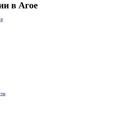
ии в Агое
#
сти