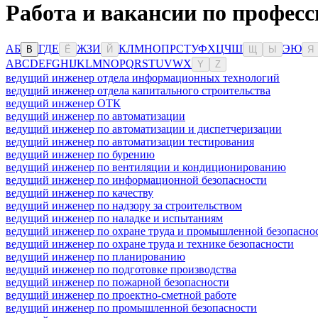
Работа и вакансии по професс
А
Б
Г
Д
Е
Ж
З
И
К
Л
М
Н
О
П
Р
С
Т
У
Ф
Х
Ц
Ч
Ш
Э
Ю
В
Ё
Й
Щ
Ы
Я
A
B
C
D
E
F
G
H
I
J
K
L
M
N
O
P
Q
R
S
T
U
V
W
X
Y
Z
ведущий инженер отдела информационных технологий
ведущий инженер отдела капитального строительства
ведущий инженер ОТК
ведущий инженер по автоматизации
ведущий инженер по автоматизации и диспетчеризации
ведущий инженер по автоматизации тестирования
ведущий инженер по бурению
ведущий инженер по вентиляции и кондиционированию
ведущий инженер по информационной безопасности
ведущий инженер по качеству
ведущий инженер по надзору за строительством
ведущий инженер по наладке и испытаниям
ведущий инженер по охране труда и промышленной безопасно
ведущий инженер по охране труда и технике безопасности
ведущий инженер по планированию
ведущий инженер по подготовке производства
ведущий инженер по пожарной безопасности
ведущий инженер по проектно-сметной работе
ведущий инженер по промышленной безопасности