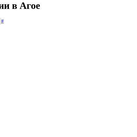
ии в Агое
#