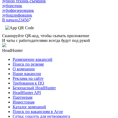
зубной техник-съемщик
зуборезчик
зубофрезеровщик
зубошлифовщик
В начало
2
3
4
5
6
7
Сканируйте QR-код, чтобы скачать приложение
И чаты с работодателями всегда будут под рукой
HeadHunter
Размещение вакансий
Поиск по резюме
О компании
Наши вакансии
Реклама на сайте
Требования к ПО
Безопасный HeadHunter
HeadHunter API
Партнерам
Инвесторам
Каталог компаний
Поиск по вакансиям в Агое
Сетка: соцсеть для нетворкинга