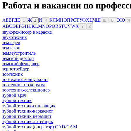
Работа и вакансии по професс
А
Б
В
Г
Д
Е
Ж
И
К
Л
М
Н
О
П
Р
С
Т
У
Ф
Х
Ц
Ч
Ш
Э
Ю
Ё
З
Й
Щ
Ы
Я
A
B
C
D
E
F
G
H
I
J
K
L
M
N
O
P
Q
R
S
T
U
V
W
X
Y
Z
звукорежиссер в караоке
звукотехник
земледел
землекоп
землеустроитель
земский доктор
земский фельдшер
зернотрейдер
зоотехник
зоотехник-консультант
зоотехник по кормам
зоотехник-селекционер
зубной врач
зубной техник
зубной техник-гипсовщик
зубной техник-каркасист
зубной техник-керамист
зубной техник-литейщик
зубной техник (оператор) CAD/CAM