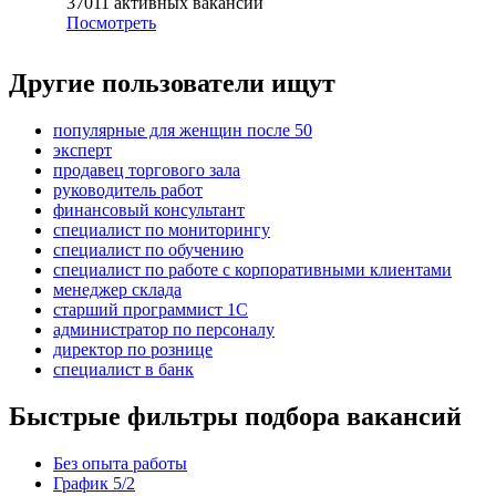
37011
активных вакансий
Посмотреть
Другие пользователи ищут
популярные для женщин после 50
эксперт
продавец торгового зала
руководитель работ
финансовый консультант
специалист по мониторингу
специалист по обучению
специалист по работе с корпоративными клиентами
менеджер склада
старший программист 1С
администратор по персоналу
директор по рознице
специалист в банк
Быстрые фильтры подбора вакансий
Без опыта работы
График 5/2