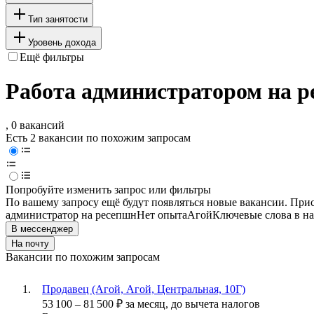
Тип занятости
Уровень дохода
Ещё фильтры
Работа администратором на р
, 0 вакансий
Есть 2 вакансии по похожим запросам
Попробуйте изменить запрос или фильтры
По вашему запросу ещё будут появляться новые вакансии. При
администратор на ресепшн
Нет опыта
Агой
Ключевые слова в на
В мессенджер
На почту
Вакансии по похожим запросам
Продавец (Агой, Агой, Центральная, 10Г)
53 100
–
81 500
₽
за месяц,
до вычета налогов