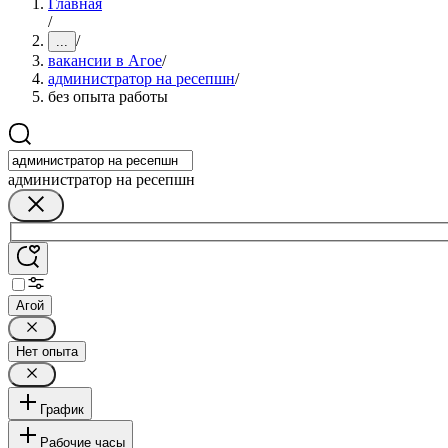
Главная
/
/
...
вакансии в Агое
/
администратор на ресепшн
/
без опыта работы
администратор на ресепшн
Агой
Нет опыта
График
Рабочие часы