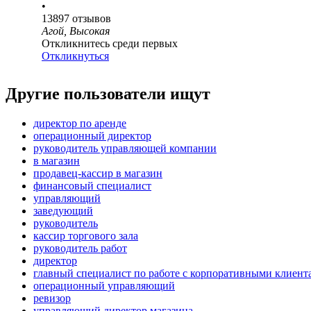
•
13897
отзывов
Агой, Высокая
Откликнитесь среди первых
Откликнуться
Другие пользователи ищут
директор по аренде
операционный директор
руководитель управляющей компании
в магазин
продавец-кассир в магазин
финансовый специалист
управляющий
заведующий
руководитель
кассир торгового зала
руководитель работ
директор
главный специалист по работе с корпоративными клиент
операционный управляющий
ревизор
управляющий директор магазина