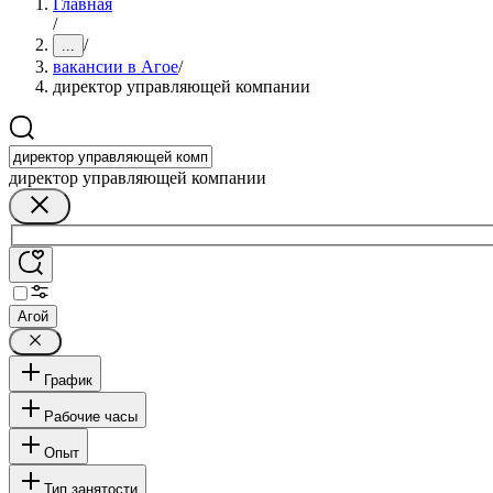
Главная
/
/
...
вакансии в Агое
/
директор управляющей компании
директор управляющей компании
Агой
График
Рабочие часы
Опыт
Тип занятости